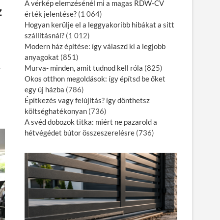
A vérkép elemzésénél mi a magas RDW-CV
z
érték jelentése?
(1 064)
Hogyan kerülje el a leggyakoribb hibákat a sitt
szállításnál?
(1 012)
Modern ház építése: így válaszd ki a legjobb
anyagokat
(851)
Murva- minden, amit tudnod kell róla
(825)
y
Okos otthon megoldások: így építsd be őket
egy új házba
(786)
Építkezés vagy felújítás? így dönthetsz
költséghatékonyan
(736)
A svéd dobozok titka: miért ne pazarold a
hétvégédet bútor összeszerelésre
(736)