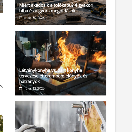
Miért akadozik a tolókapu? 4 gyakori
hiba és a gyors megoldások
június 30, 2026
,
Látványkonyha vs. zárt konyha
tervezése étteremben: előnyök és
hátrányok
s,
május 12, 2026