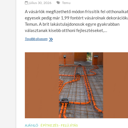
július 30, 2026
Temu
A vásárlók megfizethető módon frissítik fel otthonaikat
egyesek pedig már 1,99 fontért vásárolnak dekorációk
Temun. A brit lakástulajdonosok egyre gyakrabban
választanak kisebb otthoni fejlesztéseket,…
Tovább olvasom
B
r
i
t
l
a
k
á
s
t
u
l
a
j
d
o
n
AJÁNLÓ
ÉPÍTKEZÉS - FELÚJÍTÁS
o