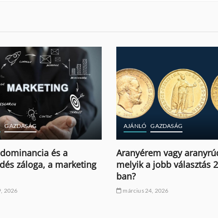
GAZDASÁG
ÉPÍTKEZÉS - FELÚJÍT
Ó
GAZDASÁG
OTTHON ÉS KERT
rem vagy aranyrúd:
Lakásfelújítás lépései: az
a jobb választás 2026-
lépésektől a sikerig
február 5, 2026
24, 2026