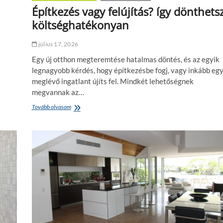
i
Építkezés vagy felújítás? így dönthets
z
költséghatékonyan
s
g
á
július 17, 2026
l
Egy új otthon megteremtése hatalmas döntés, és az egyik
a
t
legnagyobb kérdés, hogy építkezésbe fogj, vagy inkább eg
?
meglévő ingatlant újíts fel. Mindkét lehetőségnek
M
megvannak az…
i
a
Tovább olvasom
É
k
p
ü
í
l
t
ö
k
n
e
b
z
s
é
é
s
g
v
,
a
é
g
s
y
m