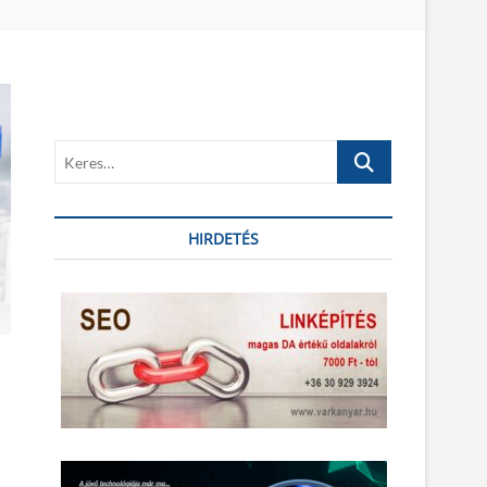
K
e
r
e
HIRDETÉS
s
…