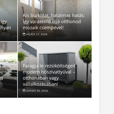
Kis burkolat, hatalmas hatás:
 így
Így varázsold újjá otthonod
onyan
mozaik csempével!
JÚLIUS 17, 2026
Faragja le rezsiköltségeit
 –
modern hőszivattyúval –
ts
otthonában vagy
vállalkozásában!
JÚNIUS 30, 2026