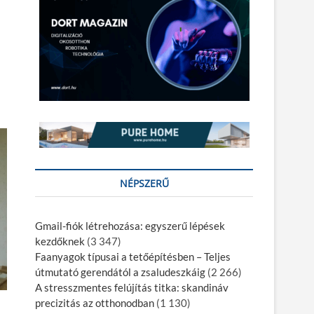
NÉPSZERŰ
Gmail-fiók létrehozása: egyszerű lépések
kezdőknek​
(3 347)
Faanyagok típusai a tetőépítésben – Teljes
útmutató gerendától a zsaludeszkáig
(2 266)
A stresszmentes felújítás titka: skandináv
precizitás az otthonodban
(1 130)