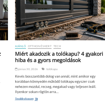
t
t
h
s
o
é
n
g
f
h
e
a
l
t
ú
é
j
k
í
o
t
n
AJÁNLÓ
OTTHON ÉS KERT
TECH
á
y
s
a
z
Miért akadozik a tolókapu? 4 gyakori
k
n
hiba és a gyors megoldások
o
r
–
június 30, 2026
tolókapu
m
Kevés bosszantóbb dolog van annál, mint amikor egy
i
r
,
korábban könnyedén működő tolókapu egyszer csak
e
nehezen mozdul, recseg, megakad vagy teljesen leáll.
f
Ilyenkor sokan rögtön arra…
i
g
Tovább olvasom
M
y
i