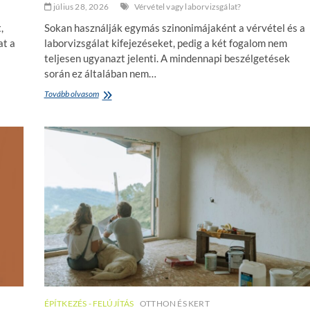
július 28, 2026
Vérvétel vagy laborvizsgálat?
,
Sokan használják egymás szinonimájaként a vérvétel és a
at a
laborvizsgálat kifejezéseket, pedig a két fogalom nem
teljesen ugyanazt jelenti. A mindennapi beszélgetések
során ez általában nem…
Tovább olvasom
V
é
r
v
é
t
e
l
v
a
g
y
l
a
b
o
r
ÉPÍTKEZÉS - FELÚJÍTÁS
OTTHON ÉS KERT
v