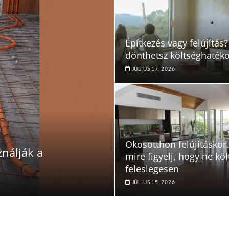
Építkezés vagy felújítás?
dönthetsz költséghaték
JÚLIUS 17, 2026
Okosotthon felújításkor
ználják a
mire figyelj, hogy ne köl
feleslegesen
JÚLIUS 15, 2026