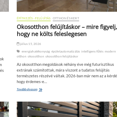
f
i
e
k
l
o
ú
r
ÉPÍTKEZÉS - FELÚJÍTÁS
OTTHON ÉS KERT
j
m
í
Okosotthon felújításkor – mire figyelj
e
t
hogy ne költs feleslegesen
l
á
y
s
i
?
július 15, 2026
k
í
r
energiahatékonyság
épületautomatizálás
intelligens fűtés
modern
g
e
otthon
okosotthon
okosotthon felújításkor
y
tok
v
d
Az okosotthon megoldások néhány éve még futurisztikus
an
a
ö
n
extrának számítottak, mára viszont a tudatos felújítás
 és
n
s
természetes részévé váltak. 2026-ban már nem az a kérdé
t
z
h
hogy érdemes-e…
ü
e
k
Tovább olvasom
O
t
s
k
s
é
o
z
g
s
k
?
o
ö
t
l