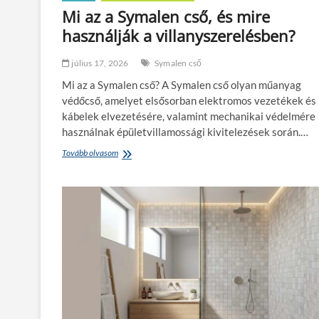
s
Mi az a Symalen cső, és mire
o
használják a villanyszerelésben?
k
a
T
július 17, 2026
Symalen cső
e
Mi az a Symalen cső? A Symalen cső olyan műanyag
m
u
védőcső, amelyet elsősorban elektromos vezetékek és
h
kábelek elvezetésére, valamint mechanikai védelmére
o
használnak épületvillamossági kivitelezések során.…
z
f
Tovább olvasom
M
o
i
r
a
d
z
u
a
l
S
n
y
a
m
k
a
k
l
i
e
s
n
e
c
b