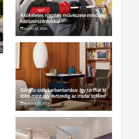
A tökéletes rögzítés művészete minőségi
kéziszerszámokkal
április 23, 2026
Görgős szék karbantartása: így tarthat ki
több mint egy évtizedig az irodai széked
március 25, 2026