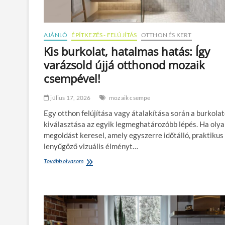
s
b
ő
o
,
t
é
t
AJÁNLÓ
ÉPÍTKEZÉS - FELÚJÍTÁS
OTTHON ÉS KERT
s
h
m
Kis burkolat, hatalmas hatás: Így
o
i
varázsold újjá otthonod mozaik
n
r
i
e
csempével!
f
h
e
a
j
július 17, 2026
mozaik csempe
s
l
z
Egy otthon felújítása vagy átalakítása során a burkola
e
n
kiválasztása az egyik legmeghatározóbb lépés. Ha oly
s
á
z
megoldást keresel, amely egyszerre időtálló, praktikus
l
t
j
lenyűgöző vizuális élményt…
é
á
s
Tovább olvasom
K
k
e
i
a
k
s
v
é
b
i
r
u
l
t
r
l
k
a
o