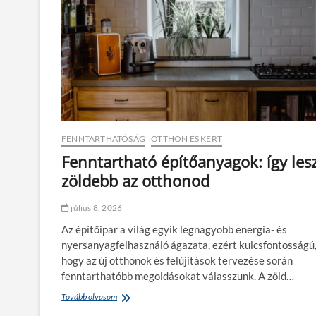
n
l
y
a
s
t
z
,
e
h
r
a
e
t
l
a
é
l
s
m
b
FENNTARTHATÓSÁG
OTTHON ÉS KERT
a
e
s
n
Fenntartható építőanyagok: így les
h
?
zöldebb az otthonod
a
t
á
július 8, 2026
s
:
Az építőipar a világ egyik legnagyobb energia- és
Í
nyersanyagfelhasználó ágazata, ezért kulcsfontosságú
g
hogy az új otthonok és felújítások tervezése során
y
fenntarthatóbb megoldásokat válasszunk. A zöld…
v
a
Tovább olvasom
F
r
e