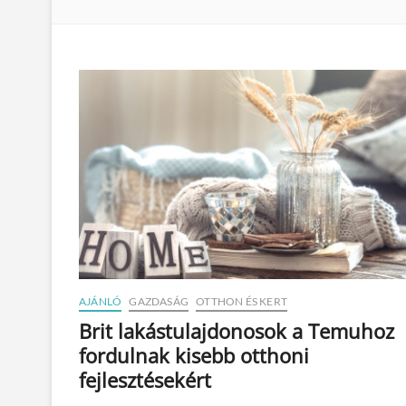
AJÁNLÓ
GAZDASÁG
OTTHON ÉS KERT
Brit lakástulajdonosok a Temuhoz
fordulnak kisebb otthoni
fejlesztésekért