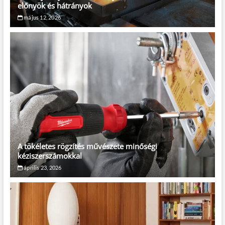
előnyök és hátrányok
május 12, 2026
A tökéletes rögzítés művészete minőségi
kéziszerszámokkal
április 23, 2026