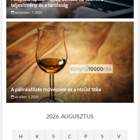
teljesítmény és a tartósság
november 7, 2025
A pálinkafőzés művészete és a rézüst titka
október 1, 2025
2026. AUGUSZTUS
H
K
S
C
P
S
V