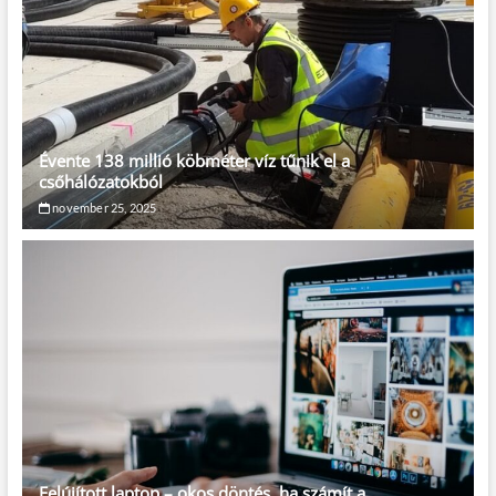
Évente 138 millió köbméter víz tűnik el a
csőhálózatokból
november 25, 2025
Felújított laptop – okos döntés, ha számít a