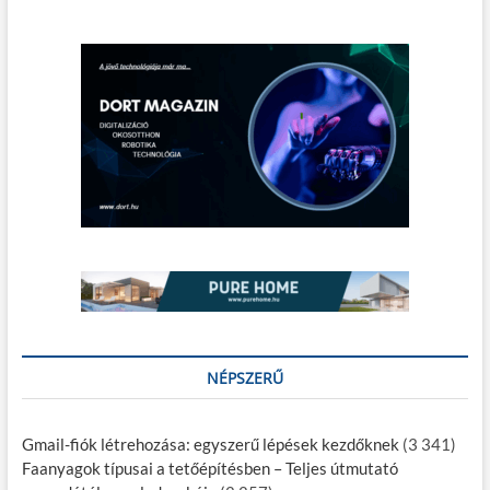
z
a
s
á
z
t
s
h
a
a
t
s
z
?
NÉPSZERŰ
Gmail-fiók létrehozása: egyszerű lépések kezdőknek​
(3 341)
Faanyagok típusai a tetőépítésben – Teljes útmutató