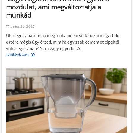
–
mozdulat, ami megváltoztatja a
n
munkád
y
u
g
június 26, 2025
a
Ülsz egész nap, néha megpróbálod kicsit kihúzni magad, de
l
m
estére mégis úgy érzed, mintha egy zsák cementet cipeltél
a
volna egész nap? Nem vagy egyedül. A…
s
Tovább olvasom
M
é
a
j
g
s
a
z
s
a
s
k
á
á
g
k
á
n
l
y
l
á
í
r
t
o
h
n
a
i