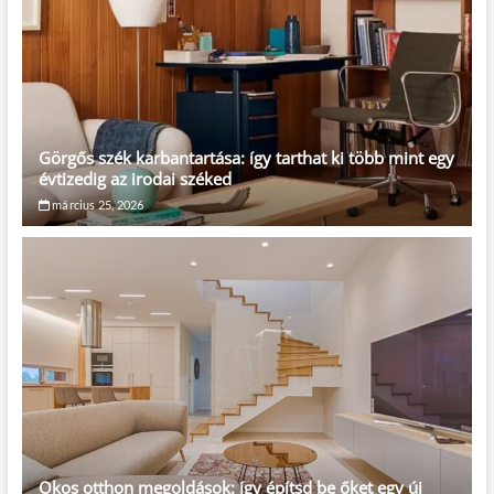
Görgős szék karbantartása: így tarthat ki több mint egy
évtizedig az irodai széked
március 25, 2026
Okos otthon megoldások: így építsd be őket egy új