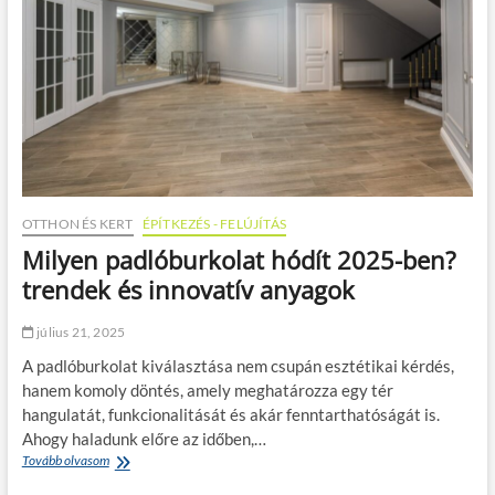
OTTHON ÉS KERT
ÉPÍTKEZÉS - FELÚJÍTÁS
Milyen padlóburkolat hódít 2025-ben?
trendek és innovatív anyagok
július 21, 2025
A padlóburkolat kiválasztása nem csupán esztétikai kérdés,
hanem komoly döntés, amely meghatározza egy tér
hangulatát, funkcionalitását és akár fenntarthatóságát is.
Ahogy haladunk előre az időben,…
Tovább olvasom
M
i