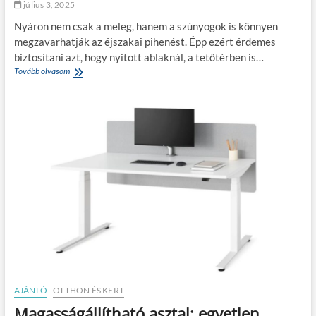
július 3, 2025
n
l
y
a
Nyáron nem csak a meleg, hanem a szúnyogok is könnyen
a
j
megzavarhatják az éjszakai pihenést. Épp ezért érdemes
g
ö
biztosítani azt, hogy nyitott ablaknál, a tetőtérben is…
o
v
k
Tovább olvasom
T
ő
e
o
t
t
ő
t
a
h
b
o
l
n
a
a
k
v
s
á
z
r
ú
n
y
o
g
h
á
AJÁNLÓ
OTTHON ÉS KERT
l
Magasságállítható asztal: egyetlen
ó