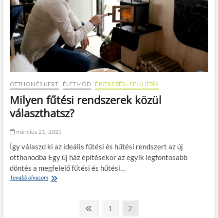
l
l
e
r
S
a
y
l
s
z
OTTHON ÉS KERT
ÉLETMÓD
ÉPÍTKEZÉS - FELÚJÍTÁS
é
Milyen fűtési rendszerek közül
k
:
választhatsz?
A
z
március 21, 2025
i
n
Így válaszd ki az ideális fűtési és hűtési rendszert az új
n
otthonodba Egy új ház építésekor az egyik legfontosabb
o
döntés a megfelelő fűtési és hűtési…
v
Tovább olvasom
M
á
i
c
l
i
B
y
ó
P
P
1
P
2
e
é