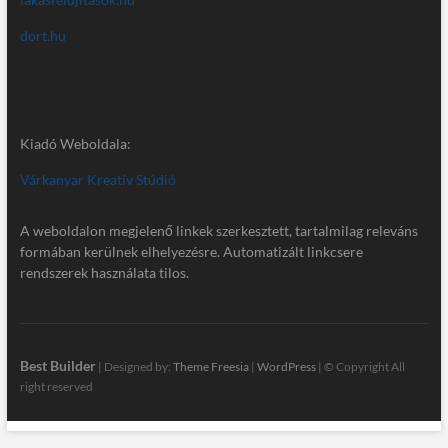
dort.hu
Kiadó Weboldala:
Várkanyar Kreatív Stúdió
A weboldalon megjelenő linkek szerkesztett, tartalmilag releváns
formában kerülnek elhelyezésre. Automatizált linkcsere
rendszerek használata tilos.
Best Builder
| Designed by:
Theme Freesia
|
WordPress
| © Copyright All
right reserved