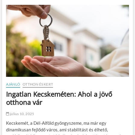
l
y
e
n
p
a
d
l
ó
b
u
r
k
o
l
a
AJÁNLÓ
OTTHON ÉS KERT
t
Ingatlan Kecskeméten: Ahol a jövő
h
ó
otthona vár
d
í
július 10, 2025
t
2
Kecskemét, a Dél-Alföld gyöngyszeme, ma már egy
0
dinamikusan fejlődő város, ami stabilitást és élhető,
2