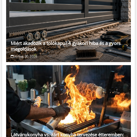
Miért akadozik a tolókapu? 4 gyakori hiba és a gyors
megoldások
június 30, 2026
Látványkonyha vs. zárt konyha tervezése étteremben: