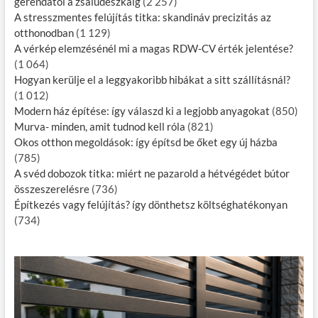
gerendától a zsaludeszkáig
(2 257)
A stresszmentes felújítás titka: skandináv precizitás az
otthonodban
(1 129)
A vérkép elemzésénél mi a magas RDW-CV érték jelentése?
(1 064)
Hogyan kerülje el a leggyakoribb hibákat a sitt szállításnál?
(1 012)
Modern ház építése: így válaszd ki a legjobb anyagokat
(850)
Murva- minden, amit tudnod kell róla
(821)
Okos otthon megoldások: így építsd be őket egy új házba
(785)
A svéd dobozok titka: miért ne pazarold a hétvégédet bútor
összeszerelésre
(736)
Építkezés vagy felújítás? így dönthetsz költséghatékonyan
(734)