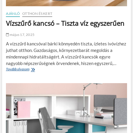
t
s
ó
a
AJÁNLÓ
OTTHON ÉS KERT
s
Vízszűrő kancsó – Tiszta víz egyszerűen
z
t
a
május 17, 2025
l
A vízszűrő kancsóval bárki könnyedén tiszta, ízletes ivóvízhez
:
e
juthat otthon. Gazdaságos, környezetbarát megoldás a
g
mindennapi hidratáltságért. A vízszűrő kancsók egyre
y
nagyobb népszerűségnek örvendenek, hiszen egyszerű,…
e
Tovább olvasom
V
t
í
l
z
e
s
n
z
m
ű
o
r
z
ő
d
k
u
a
l
n
a
c
t