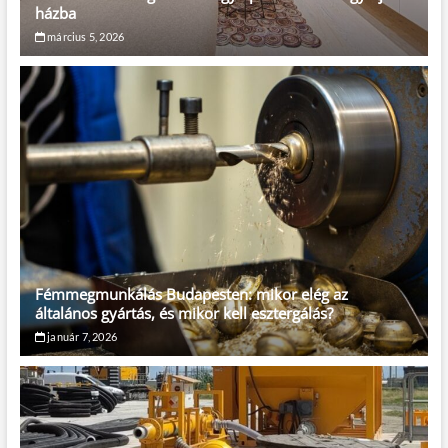
házba
március 5, 2026
Fémmegmunkálás Budapesten: mikor elég az
általános gyártás, és mikor kell esztergálás?
január 7, 2026