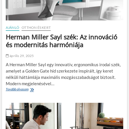
s
,
ó
a
–
m
T
i
i
m
s
AJÁNLÓ
OTTHON ÉS KERT
e
z
g
Herman Miller Sayl szék: Az innováció
t
v
a
és modernitás harmóniája
á
v
l
í
t
április 29, 2025
z
o
e
z
A Herman Miller Sayl egy innovatív, ergonomikus irodai szék,
g
t
amelyet a Golden Gate híd szerkezete inspirált, így keret
y
a
nélküli háttámlája maximális mozgásszabadságot biztosít.
s
t
z
Modern megjelenésével…
j
e
Tovább olvasom
H
a
r
e
a
ű
r
m
e
m
u
n
a
n
n
k
M
á
i
d