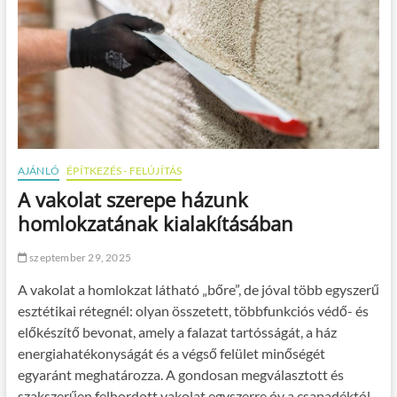
AJÁNLÓ
ÉPÍTKEZÉS - FELÚJÍTÁS
A vakolat szerepe házunk
homlokzatának kialakításában
szeptember 29, 2025
A vakolat a homlokzat látható „bőre”, de jóval több egyszerű
esztétikai rétegnél: olyan összetett, többfunkciós védő- és
előkészítő bevonat, amely a falazat tartósságát, a ház
energiahatékonyságát és a végső felület minőségét
egyaránt meghatározza. A gondosan megválasztott és
szakszerűen felhordott vakolat egyszerre óv a csapadéktól,