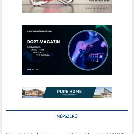
ó
NÉPSZERŰ