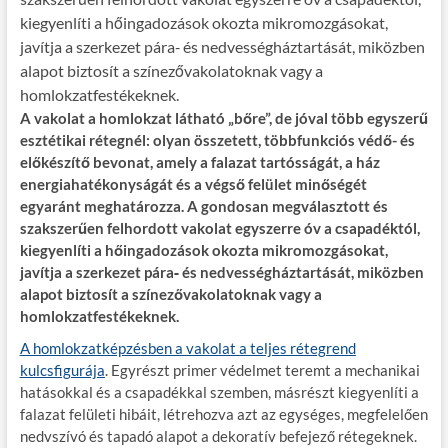
kiegyenlíti a hőingadozások okozta mikromozgásokat,
javítja a szerkezet pára‑ és nedvességháztartását, miközben
alapot biztosít a színezővakolatoknak vagy a
homlokzatfestékeknek.
A vakolat a homlokzat látható „bőre”, de jóval több egyszerű
esztétikai rétegnél: olyan összetett, többfunkciós védő- és
előkészítő bevonat, amely a falazat tartósságát, a ház
energiahatékonyságát és a végső felület minőségét
egyaránt meghatározza. A gondosan megválasztott és
szakszerűen felhordott vakolat egyszerre óv a csapadéktól,
kiegyenlíti a hőingadozások okozta mikromozgásokat,
javítja a szerkezet pára‑ és nedvességháztartását, miközben
alapot biztosít a színezővakolatoknak vagy a
homlokzatfestékeknek.
A homlokzatképzésben a vakolat a teljes rétegrend
kulcsfigurája
. Egyrészt primer védelmet teremt a mechanikai
hatásokkal és a csapadékkal szemben, másrészt kiegyenlíti a
falazat felületi hibáit, létrehozva azt az egységes, megfelelően
nedvszívó és tapadó alapot a dekoratív befejező rétegeknek.