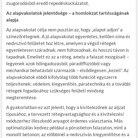
zsugorodásból eredő repedéskockázatot.
Az alapvakolatok jelentősége – a homlokzat tartósságának
alapja
Az alapvakolat célja nem pusztán az, hogy „alapot adjon” a
színezőrétegnek. A jó alapvakolat egyenletes, kellően sima és
nedvszívó felületet hoz létre, amelyen a végső rétegek
egyenletesen száradnak, nem foltosodnak, és hosszú távon is
tapadnak. Emellett ez az a réteg, amely a falazat mozgásait –
legyenek azok hőingadozásból, páradiffúzióból vagy
mechanikai behatásból származók – elsődlegesen „kezeli”. Az
alapvakolatok ebből kifolyólag több funkciót egyszerre
teljesítenek: védelem, kiegyenlítés, páratechnika és a további
rétegek fogadásához szükséges felületi minőség
megteremtése.
A gyakorlatban ez azt jelenti, hogy a kivitelezőnek az aljzat
típusához, a tervezett rétegvastagsághoz és a kivitelezési
módszerhez illeszkedő anyagot érdemes választania. Más
optimalizálás kedvez például a pórusbeton falazaton, mint a
monolit betonon; az előbbinél a nedvszívás kiegyenlítése és a