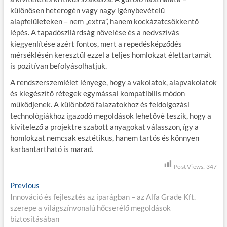
különösen heterogén vagy nagy igénybevételű
alapfelületeken – nem „extra”, hanem kockázatcsökkentő
lépés. A tapadószilárdság növelése és a nedvszívás
kiegyenlítése azért fontos, mert a repedésképződés
mérséklésén keresztül ezzel a teljes homlokzat élettartamát
is pozitívan befolyásolhatjuk.
A rendszerszemlélet lényege, hogy a vakolatok, alapvakolatok
és kiegészítő rétegek egymással kompatibilis módon
működjenek. A különböző falazatokhoz és feldolgozási
technológiákhoz igazodó megoldások lehetővé teszik, hogy a
kivitelező a projektre szabott anyagokat válasszon, így a
homlokzat nemcsak esztétikus, hanem tartós és könnyen
karbantartható is marad.
Post Views:
347
B
Previous
P
Innováció és fejlesztés az iparágban – az Alfa Grade Kft.
r
e
szerepe a világszínvonalú hőcserélő megoldások
e
j
biztosításában
v