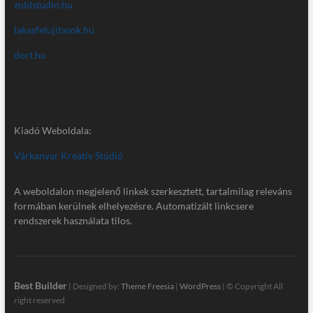
zoldstudio.hu
lakasfelujitasok.hu
dort.hu
Kiadó Weboldala:
Várkanyar Kreatív Stúdió
A weboldalon megjelenő linkek szerkesztett, tartalmilag releváns
formában kerülnek elhelyezésre. Automatizált linkcsere
rendszerek használata tilos.
Best Builder
| Designed by:
Theme Freesia
|
WordPress
| © Copyright All
right reserved