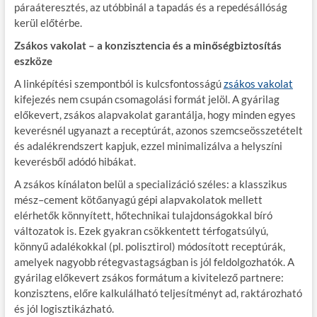
páraáteresztés, az utóbbinál a tapadás és a repedésállóság
kerül előtérbe.
Zsákos vakolat – a konzisztencia és a minőségbiztosítás
eszköze
A linképítési szempontból is kulcsfontosságú
zsákos vakolat
kifejezés nem csupán csomagolási formát jelöl. A gyárilag
előkevert, zsákos alapvakolat garantálja, hogy minden egyes
keverésnél ugyanazt a receptúrát, azonos szemcseösszetételt
és adalékrendszert kapjuk, ezzel minimalizálva a helyszíni
keverésből adódó hibákat.
A zsákos kínálaton belül a specializáció széles: a klasszikus
mész–cement kötőanyagú gépi alapvakolatok mellett
elérhetők könnyített, hőtechnikai tulajdonságokkal bíró
változatok is. Ezek gyakran csökkentett térfogatsúlyú,
könnyű adalékokkal (pl. polisztirol) módosított receptúrák,
amelyek nagyobb rétegvastagságban is jól feldolgozhatók. A
gyárilag előkevert zsákos formátum a kivitelező partnere:
konzisztens, előre kalkulálható teljesítményt ad, raktározható
és jól logisztikázható.