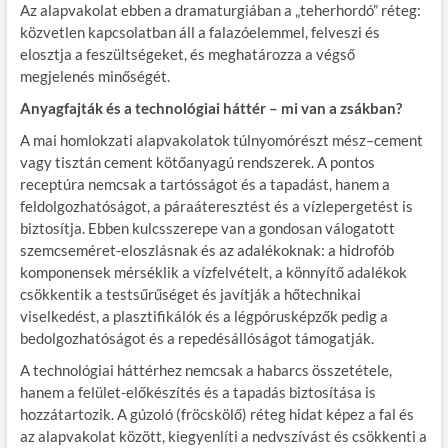
Az alapvakolat ebben a dramaturgiában a „teherhordó” réteg:
közvetlen kapcsolatban áll a falazóelemmel, felveszi és
elosztja a feszültségeket, és meghatározza a végső
megjelenés minőségét.
Anyagfajták és a technológiai háttér – mi van a zsákban?
A mai homlokzati alapvakolatok túlnyomórészt mész–cement
vagy tisztán cement kötőanyagú rendszerek. A pontos
receptúra nemcsak a tartósságot és a tapadást, hanem a
feldolgozhatóságot, a páraáteresztést és a vízlepergetést is
biztosítja. Ebben kulcsszerepe van a gondosan válogatott
szemcseméret‑eloszlásnak és az adalékoknak: a hidrofób
komponensek mérséklik a vízfelvételt, a könnyítő adalékok
csökkentik a testsűrűséget és javítják a hőtechnikai
viselkedést, a plasztifikálók és a légpórusképzők pedig a
bedolgozhatóságot és a repedésállóságot támogatják.
A technológiai háttérhez nemcsak a habarcs összetétele,
hanem a felület-előkészítés és a tapadás biztosítása is
hozzátartozik. A gúzoló (fröcskölő) réteg hidat képez a fal és
az alapvakolat között, kiegyenlíti a nedvszívást és csökkenti a