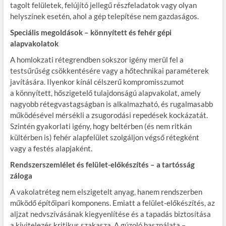
tagolt felületek, felújító jellegű részfeladatok vagy olyan
helyszínek esetén, ahol a gép telepítése nem gazdaságos.
Speciális megoldások – könnyített és fehér gépi
alapvakolatok
A homlokzati rétegrendben sokszor igény merül fel a
testsűrűség csökkentésére vagy a hőtechnikai paraméterek
javítására. Ilyenkor kínál célszerű kompromisszumot
a könnyített, hőszigetelő tulajdonságú alapvakolat, amely
nagyobb rétegvastagságban is alkalmazható, és rugalmasabb
működésével mérsékli a zsugorodási repedések kockázatát.
Szintén gyakorlati igény, hogy beltérben (és nem ritkán
kültérben is) fehér alapfelület szolgáljon végső rétegként
vagy a festés alapjaként.
Rendszerszemlélet és felület-előkészítés – a tartósság
záloga
A vakolatréteg nem elszigetelt anyag, hanem rendszerben
működő építőipari komponens. Emiatt a felület-előkészítés, az
aljzat nedvszívásának kiegyenlítése és a tapadás biztosítása
a kivitelezés kritikus szakasza. A gúzoló használata –