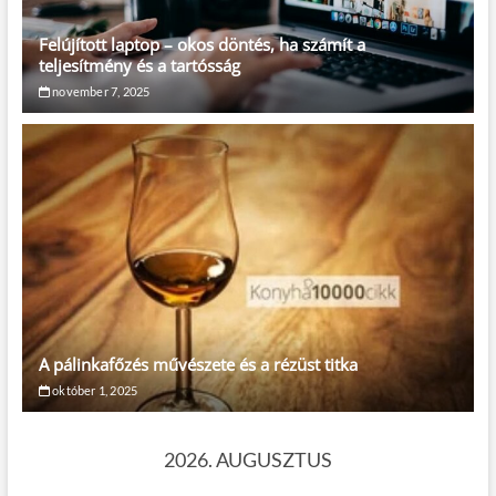
Felújított laptop – okos döntés, ha számít a
teljesítmény és a tartósság
november 7, 2025
A pálinkafőzés művészete és a rézüst titka
október 1, 2025
2026. AUGUSZTUS