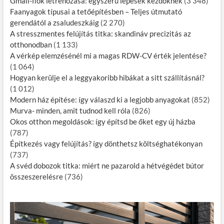
Gmail-fiók létrehozása: egyszerű lépések kezdőknek​
(3 348)
Faanyagok típusai a tetőépítésben – Teljes útmutató
gerendától a zsaludeszkáig
(2 270)
A stresszmentes felújítás titka: skandináv precizitás az
otthonodban
(1 133)
A vérkép elemzésénél mi a magas RDW-CV érték jelentése?
(1 064)
Hogyan kerülje el a leggyakoribb hibákat a sitt szállításnál?
(1 012)
Modern ház építése: így válaszd ki a legjobb anyagokat
(852)
Murva- minden, amit tudnod kell róla
(826)
Okos otthon megoldások: így építsd be őket egy új házba
(787)
Építkezés vagy felújítás? így dönthetsz költséghatékonyan
(737)
A svéd dobozok titka: miért ne pazarold a hétvégédet bútor
összeszerelésre
(736)