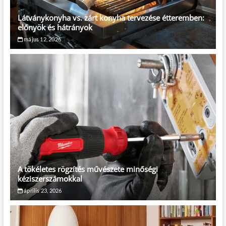
Látványkonyha vs. zárt konyha tervezése étteremben:
előnyök és hátrányok
május 12, 2026
A tökéletes rögzítés művészete minőségi
kéziszerszámokkal
április 23, 2026