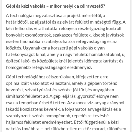
Gépi és kézi vakolás – mikor melyik a célravezető?
A technológia megválasztása a projekt méretétől, a
határidőtől, az aljzattól és az elvárt felületi minőségtől függ. A
kézi felhordás vitathatatlan előnye a részletgazdag kontroll:
bonyolult csomópontok, szakaszos felületek, kisebb javítások
esetén finomabban szabályozható a rétegvastagság és az
időzítés. Ugyanakkor a korszerű gépi vakolás olyan
hatékonyságot kínál, amely a nagy felületű homlokzatoknál, új
építésű lakó- és középületeknél jelentős időmegtakarítást és
homogénebb rétegvastagságot eredményez.
Gépi technológiához célszerű olyan, kifejezetten erre
optimalizált vakolatot választani, amely a gépben történő
keverést, szivattyúzást és szórást jól tűri, és anyagában
simítható felületet ad. A gépi eljárás „gyorsító” előnye nem
csak a tempóban érhető tetten. Az azonos víz‑anyag arányból
fakadó konzisztens keverék, a folyamatos anyagellátás és a
szabályozott szórás homogénebb, repedésre kevésbé
hajlamos felületet eredményezhet. Ettől függetlenül a kézi
vakolás továbbra is nélkülözhetetlen eszköz marad, különösen