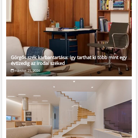
Görgős szék karbantartása: így tarthat ki több mint egy
évtizedig az irodai széked
március 25, 2026