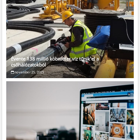
Évente 138 millió köbméter víz tűnik el a
csőhálózatokból
november 25, 2025