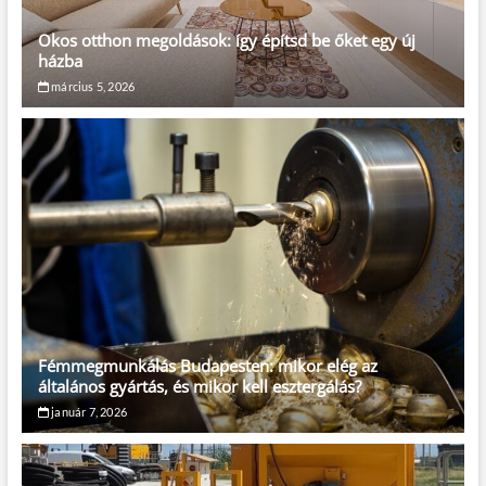
Okos otthon megoldások: így építsd be őket egy új
házba
március 5, 2026
Fémmegmunkálás Budapesten: mikor elég az
általános gyártás, és mikor kell esztergálás?
január 7, 2026