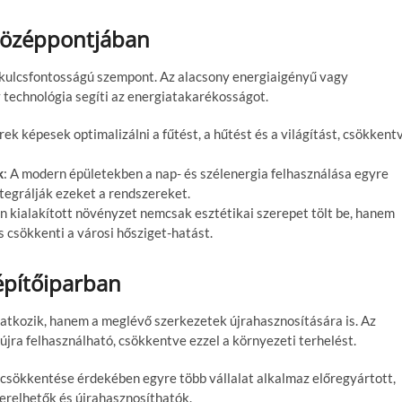
középpontjában
ulcsfontosságú szempont. Az alacsony energiaigényű vagy
technológia segíti az energiatakarékosságot.
erek képesek optimalizálni a fűtést, a hűtést és a világítást, csökkent
k
: A modern épületekben a nap- és szélenergia felhasználása egyre
tegrálják ezeket a rendszereket.
én kialakított növényzet nemcsak esztétikai szerepet tölt be, hanem
és csökkenti a városi hősziget-hatást.
építőiparban
atkozik, hanem a meglévő szerkezetek újrahasznosítására is. Az
újra felhasználható, csökkentve ezzel a környezeti terhelést.
ék csökkentése érdekében egyre több vállalat alkalmaz előregyártott,
erelhetők és újrahasznosíthatók.