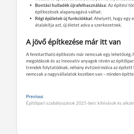
Bontási hulladék újrafelhasználása
: Az építési t
építkezések alapanyagává válhat.
Régi épületek új funkciókkal
: Ahelyett, hogy egy 
átalakítja azt, új életet adva a szerkezetnek.
A jövő építkezése már itt van
A fenntartható építkezés már nemcsak egy lehetőség, h
megoldások és az innovatív anyagok révén az építőipar
trendek folytatódnak, néhány évtized múlva az épített 
nemcsak a nagyvállalatok kezében van – minden építtető
B
Previous
P
Építőipari szabályozások 2025-ben: kihívások és alka
r
e
e
j
v
i
e
o