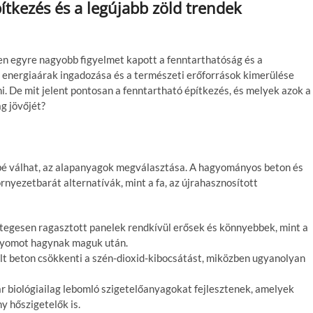
pítkezés és a legújabb zöld trendek
ben egyre nagyobb figyelmet kapott a fenntarthatóság és a
z energiaárak ingadozása és a természeti erőforrások kimerülése
i. De mit jelent pontosan a fenntartható építkezés, és melyek azok a
g jövőjét?
ebbé válhat, az alapanyagok megválasztása. A hagyományos beton és
rnyezetbarát alternatívák, mint a fa, az újrahasznosított
rétegesen ragasztott panelek rendkívül erősek és könnyebbek, mint a
bnyomot hagynak maguk után.
ült beton csökkenti a szén-dioxid-kibocsátást, miközben ugyanolyan
ár biológiailag lebomló szigetelőanyagokat fejlesztenek, amelyek
 hőszigetelők is.