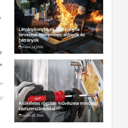
b
Látványkonyha vs. zárt konyha
tervezése étteremben: előnyök és
hátrányok
május 12, 2026
ny
je
26
z?
A tökéletes rögzítés művészete minőségi
kéziszerszámokkal
április 23, 2026