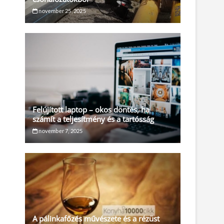
november 25, 2025
Felújított laptop – okos döntés, ha
számít a teljesítmény és a tartósság
november 7, 2025
A pálinkafőzés művészete és a rézüst