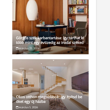
Görgős szék karbantartása: így tarthat ki
több mint egy évtizedig az irodai széked
március 25, 2026
Okos otthon megoldások: így építsd be
őket egy új házba
március 5, 2026