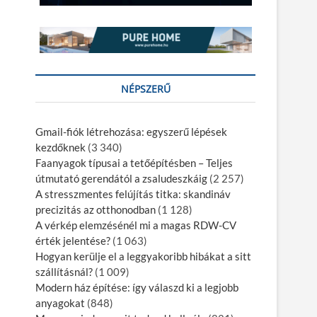
NÉPSZERŰ
Gmail-fiók létrehozása: egyszerű lépések
kezdőknek​
(3 340)
Faanyagok típusai a tetőépítésben – Teljes
útmutató gerendától a zsaludeszkáig
(2 257)
A stresszmentes felújítás titka: skandináv
precizitás az otthonodban
(1 128)
A vérkép elemzésénél mi a magas RDW-CV
érték jelentése?
(1 063)
Hogyan kerülje el a leggyakoribb hibákat a sitt
szállításnál?
(1 009)
Modern ház építése: így válaszd ki a legjobb
anyagokat
(848)