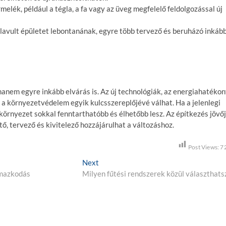
örmelék, például a tégla, a fa vagy az üveg megfelelő feldolgozással új
elavult épületet lebontanának, egyre több tervező és beruházó inkáb
anem egyre inkább elvárás is. Az új technológiák, az energiahatéko
 a környezetvédelem egyik kulcsszereplőjévé válhat. Ha a jelenlegi
környezet sokkal fenntarthatóbb és élhetőbb lesz. Az építkezés jövő
, tervező és kivitelező hozzájárulhat a változáshoz.
Post Views:
7
Next
N
lmazkodás
Milyen fűtési rendszerek közül választhats
e
x
t
p
o