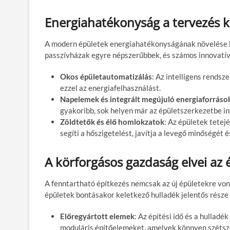
Energiahatékonyság a tervezés 
A modern épületek energiahatékonyságának növelése k
passzívházak egyre népszerűbbek, és számos innovatív 
Okos épületautomatizálás
: Az intelligens rendsz
ezzel az energiafelhasználást.
Napelemek és integrált megújuló energiaforráso
gyakoribb, sok helyen már az épületszerkezetbe in
Zöldtetők és élő homlokzatok
: Az épületek tetej
segíti a hőszigetelést, javítja a levegő minőségét 
A körforgásos gazdaság elvei az 
A fenntartható építkezés nemcsak az új épületekre von
épületek bontásakor keletkező hulladék jelentős része 
Előregyártott elemek
: Az építési idő és a hullad
moduláris építőelemeket, amelyek könnyen szétsz