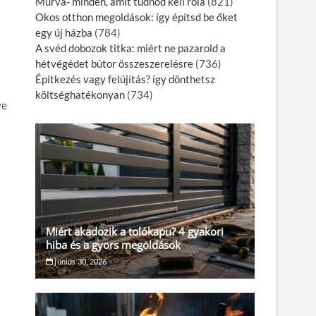
Murva- minden, amit tudnod kell róla
(821)
Okos otthon megoldások: így építsd be őket
egy új házba
(784)
A svéd dobozok titka: miért ne pazarold a
hétvégédet bútor összeszerelésre
(736)
Építkezés vagy felújítás? így dönthetsz
költséghatékonyan
(734)
ve
Miért akadozik a tolókapu? 4 gyakori
hiba és a gyors megoldások
június 30, 2026