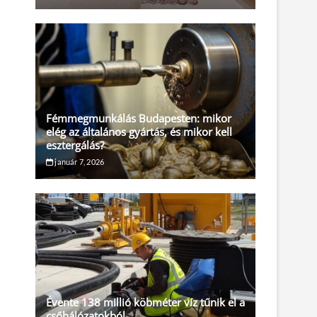
Fémmegmunkálás Budapesten: mikor
elég az általános gyártás, és mikor kell
esztergálás?
január 7, 2026
Évente 138 millió köbméter víz tűnik el a
csőhálózatokból