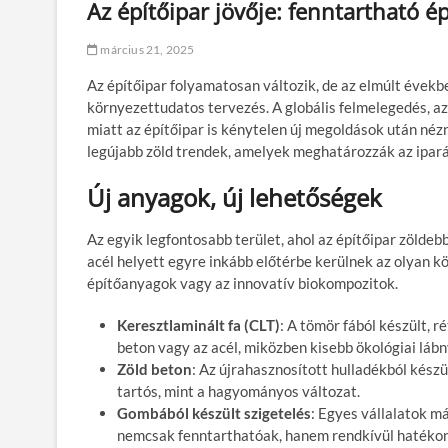
Az építőipar jövője: fenntartható é
március 21, 2025
Az építőipar folyamatosan változik, de az elmúlt évek
környezettudatos tervezés. A globális felmelegedés, a
miatt az építőipar is kénytelen új megoldások után nézn
legújabb zöld trendek, amelyek meghatározzák az ipará
Új anyagok, új lehetőségek
Az egyik legfontosabb terület, ahol az építőipar zöld
acél helyett egyre inkább előtérbe kerülnek az olyan kö
építőanyagok vagy az innovatív biokompozitok.
Keresztlaminált fa (CLT)
: A tömör fából készült, 
beton vagy az acél, miközben kisebb ökológiai lá
Zöld beton
: Az újrahasznosított hulladékból kész
tartós, mint a hagyományos változat.
Gombából készült szigetelés
: Egyes vállalatok m
nemcsak fenntarthatóak, hanem rendkívül hatékony