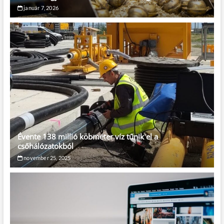
január 7, 2026
Évente 138 millió köbméter víz tűnik el a
csőhálózatokból
november 25, 2025