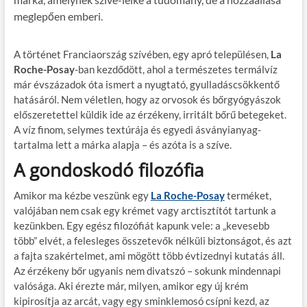
meglepően emberi.
A történet Franciaország szívében, egy apró településen,
La
Roche-Posay
-ban kezdődött, ahol a természetes termálvíz
már évszázadok óta ismert a nyugtató, gyulladáscsökkentő
hatásáról. Nem véletlen, hogy az orvosok és bőrgyógyászok
előszeretettel küldik ide az érzékeny, irritált bőrű betegeket.
A víz finom, selymes textúrája és egyedi ásványianyag-
tartalma lett a márka alapja – és azóta is a szíve.
A gondoskodó filozófia
Amikor ma kézbe veszünk egy
La Roche-Posay
terméket,
valójában nem csak egy krémet vagy arctisztítót tartunk a
kezünkben. Egy egész filozófiát kapunk vele: a „kevesebb
több” elvét, a felesleges összetevők nélküli biztonságot, és azt
a fajta szakértelmet, ami mögött több évtizednyi kutatás áll.
Az érzékeny bőr ugyanis nem divatszó – sokunk mindennapi
valósága. Aki érezte már, milyen, amikor egy új krém
kipirosítja az arcát, vagy egy sminklemosó csípni kezd, az