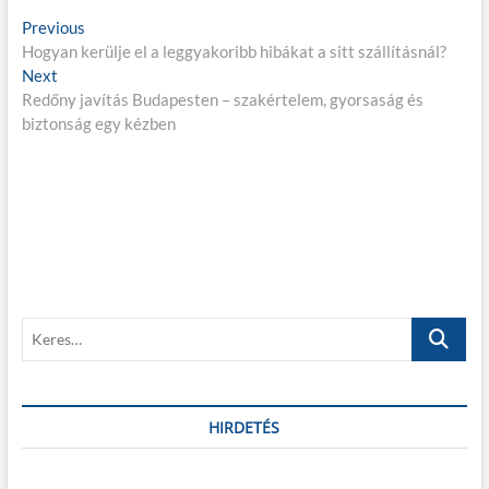
B
Previous
P
Hogyan kerülje el a leggyakoribb hibákat a sitt szállításnál?
r
e
Next
N
e
j
Redőny javítás Budapesten – szakértelem, gyorsaság és
e
v
biztonság egy kézben
x
i
e
t
o
g
p
u
o
s
y
s
p
z
t
o
é
:
s
t
s
:
K
n
e
a
r
e
v
s
HIRDETÉS
i
…
g