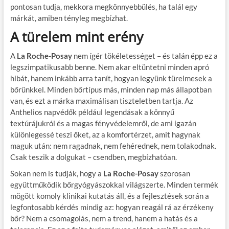
pontosan tudja, mekkora megkönnyebbülés, ha talál egy
márkát, amiben tényleg megbízhat.
A türelem mint erény
A
La Roche-Posay
nem ígér tökéletességet – és talán épp ez a
legszimpatikusabb benne. Nem akar eltüntetni minden apró
hibát, hanem inkább arra tanít, hogyan legyünk türelmesek a
bőrünkkel. Minden bőrtípus más, minden nap más állapotban
van, és ezt a márka maximálisan tiszteletben tartja. Az
Anthelios napvédők például legendásak a könnyű
textúrájukról és a magas fényvédelemről, de ami igazán
különlegessé teszi őket, az a komfortérzet, amit hagynak
maguk után: nem ragadnak, nem fehérednek, nem tolakodnak.
Csak teszik a dolgukat – csendben, megbízhatóan.
Sokan nem is tudják, hogy a
La Roche-Posay
szorosan
együttműködik bőrgyógyászokkal világszerte. Minden termék
mögött komoly klinikai kutatás áll, és a fejlesztések során a
legfontosabb kérdés mindig az: hogyan reagál rá az érzékeny
bőr? Nem a csomagolás, nem a trend, hanem a hatás és a