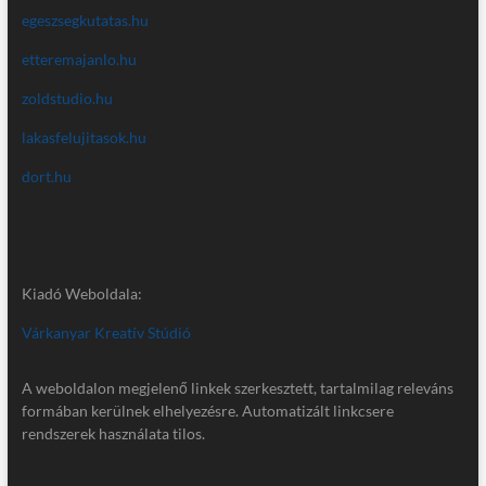
egeszsegkutatas.hu
etteremajanlo.hu
zoldstudio.hu
lakasfelujitasok.hu
dort.hu
Kiadó Weboldala:
Várkanyar Kreatív Stúdió
A weboldalon megjelenő linkek szerkesztett, tartalmilag releváns
formában kerülnek elhelyezésre. Automatizált linkcsere
rendszerek használata tilos.