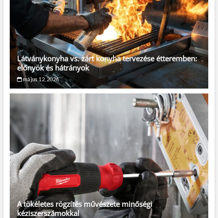
Látványkonyha vs. zárt konyha tervezése étteremben:
előnyök és hátrányok
május 12, 2026
A tökéletes rögzítés művészete minőségi
kéziszerszámokkal