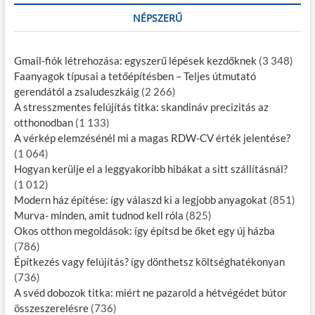
NÉPSZERŰ
Gmail-fiók létrehozása: egyszerű lépések kezdőknek​
(3 348)
Faanyagok típusai a tetőépítésben – Teljes útmutató
gerendától a zsaludeszkáig
(2 266)
A stresszmentes felújítás titka: skandináv precizitás az
otthonodban
(1 133)
A vérkép elemzésénél mi a magas RDW-CV érték jelentése?
(1 064)
Hogyan kerülje el a leggyakoribb hibákat a sitt szállításnál?
(1 012)
Modern ház építése: így válaszd ki a legjobb anyagokat
(851)
Murva- minden, amit tudnod kell róla
(825)
Okos otthon megoldások: így építsd be őket egy új házba
(786)
Építkezés vagy felújítás? így dönthetsz költséghatékonyan
(736)
A svéd dobozok titka: miért ne pazarold a hétvégédet bútor
összeszerelésre
(736)