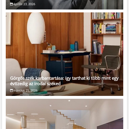
április 23, 2026
Görgős szék karbantartása: így tarthat ki több mint egy
évtizedig az irodai széked
március 25, 2026