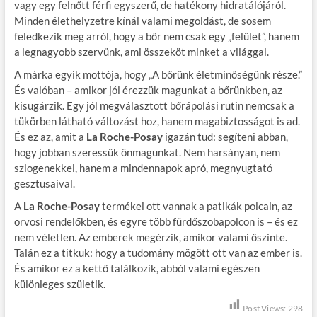
vagy egy felnőtt férfi egyszerű, de hatékony hidratálójáról.
Minden élethelyzetre kínál valami megoldást, de sosem
feledkezik meg arról, hogy a bőr nem csak egy „felület”, hanem
a legnagyobb szervünk, ami összeköt minket a világgal.
A márka egyik mottója, hogy „A bőrünk életminőségünk része.”
És valóban – amikor jól érezzük magunkat a bőrünkben, az
kisugárzik. Egy jól megválasztott bőrápolási rutin nemcsak a
tükörben látható változást hoz, hanem magabiztosságot is ad.
És ez az, amit a
La Roche-Posay
igazán tud: segíteni abban,
hogy jobban szeressük önmagunkat. Nem harsányan, nem
szlogenekkel, hanem a mindennapok apró, megnyugtató
gesztusaival.
A
La Roche-Posay
termékei ott vannak a patikák polcain, az
orvosi rendelőkben, és egyre több fürdőszobapolcon is – és ez
nem véletlen. Az emberek megérzik, amikor valami őszinte.
Talán ez a titkuk: hogy a tudomány mögött ott van az ember is.
És amikor ez a kettő találkozik, abból valami egészen
különleges születik.
Post Views:
298