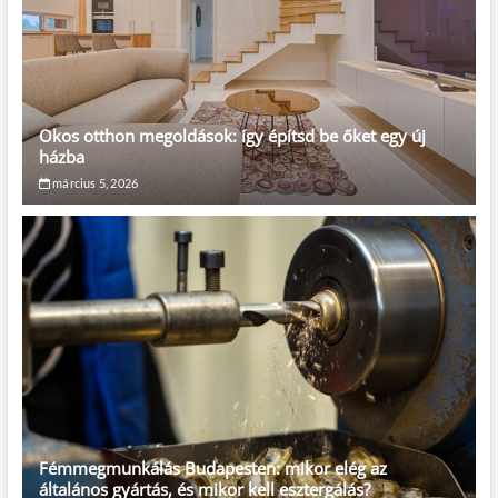
Okos otthon megoldások: így építsd be őket egy új
házba
március 5, 2026
Fémmegmunkálás Budapesten: mikor elég az
általános gyártás, és mikor kell esztergálás?