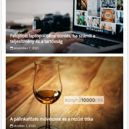
Felújított laptop – okos döntés, ha számít a
teljesítmény és a tartósság
november 7, 2025
A pálinkafőzés művészete és a rézüst titka
október 1, 2025