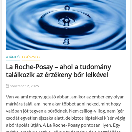
AJÁNLÓ
EGÉSZSÉG
La Roche-Posay – ahol a tudomány
találkozik az érzékeny bőr lelkével
november 2, 2025
Van valami megnyugtató abban, amikor az ember egy olyan
márkára talál, ami nem akar többet adni neked, mint hogy
valóban jót tegyen a bőrödnek. Nem csillog-villog, nem ígér
csodát egyetlen éjszaka alatt, de biztos léptekkel kísér végig
a bőrápolás útján. A
La Roche-Posay
pontosan ilyen. Egy
márka, amelynek szíve-lelke a tudomány, de a hozzáállása