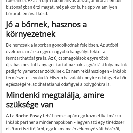
tolerancia. Ez az a fajta tudományos alázat, amitől az ember
biztonságban érzi magát, még akkor is, ha épp valamilyen
bőrproblémával küzd.
Jó a bőrnek, hasznos a
környezetnek
De nemcsak a laborban gondolkodnak felelősen. Az utóbbi
években a márka egyre nagyobb hangsúlyt fektet a
fenntarthatóságra is. Az új csomagolások egyre több
újrahasznosított anyagot tartalmaznak, a gyártási folyamatok
pedig folyamatosan zöldülnek. Ez nem reklámszlogen – inkább
természetes evolúció. Hiszen ha valaki ennyire odafigyel a bőr
egészségére, az óhatatlanul odafigyel a bolygónkra is.
Mindenki megtalálja, amire
szüksége van
A
La Roche-Posay
tehát nem csupán egy kozmetikai márka.
Inkább partner a mindennapokban – legyen szó egy tinédzser
első arctisztítójáról, egy kismama érzékennyé vált bőréről,