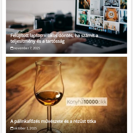
Felújított laptop – okos döntés, ha számít a
teljesítmény és a tartósság
november 7, 2025
A pálinkafőzés művészete és a rézüst titka
október 1, 2025