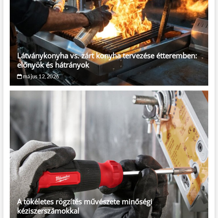
Látványkonyha vs. zárt konyha tervezése étteremben:
előnyök és hátrányok
május 12, 2026
A tökéletes rögzítés művészete minőségi
kéziszerszámokkal