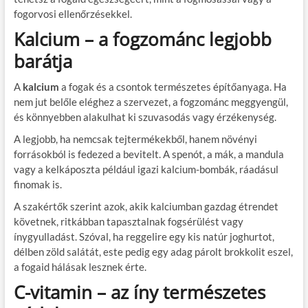
fogorvosi ellenőrzésekkel.
Kalcium – a fogzománc legjobb
barátja
A
kalcium
a fogak és a csontok természetes építőanyaga. Ha
nem jut belőle eléghez a szervezet, a fogzománc meggyengül,
és könnyebben alakulhat ki szuvasodás vagy érzékenység.
A legjobb, ha nemcsak tejtermékekből, hanem növényi
forrásokból is fedezed a bevitelt. A spenót, a mák, a mandula
vagy a kelkáposzta például igazi kalcium-bombák, ráadásul
finomak is.
A szakértők szerint azok, akik kalciumban gazdag étrendet
követnek, ritkábban tapasztalnak fogsérülést vagy
ínygyulladást. Szóval, ha reggelire egy kis natúr joghurtot,
délben zöld salátát, este pedig egy adag párolt brokkolit eszel,
a fogaid hálásak lesznek érte.
C-vitamin – az íny természetes