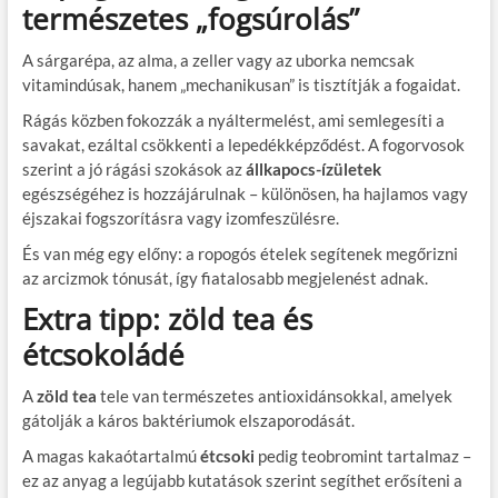
természetes „fogsúrolás”
A sárgarépa, az alma, a zeller vagy az uborka nemcsak
vitamindúsak, hanem „mechanikusan” is tisztítják a fogaidat.
Rágás közben fokozzák a nyáltermelést, ami semlegesíti a
savakat, ezáltal csökkenti a lepedékképződést. A fogorvosok
szerint a jó rágási szokások az
állkapocs-ízületek
egészségéhez is hozzájárulnak – különösen, ha hajlamos vagy
éjszakai fogszorításra vagy izomfeszülésre.
És van még egy előny: a ropogós ételek segítenek megőrizni
az arcizmok tónusát, így fiatalosabb megjelenést adnak.
Extra tipp: zöld tea és
étcsokoládé
A
zöld tea
tele van természetes antioxidánsokkal, amelyek
gátolják a káros baktériumok elszaporodását.
A magas kakaótartalmú
étcsoki
pedig teobromint tartalmaz –
ez az anyag a legújabb kutatások szerint segíthet erősíteni a