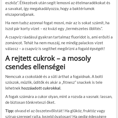
eszköz”. Étkezések után segít lemosni az ételmaradékokat és
a savakat, így megakadályozza, hogy a baktériumok
elszaporodjanak.
Ha nem tudsz azonnal fogat mosni, már az is sokat számít, ha
iszol pár korty vizet – ez kvázi egy „természetes öblítés”.
A csapvíz ráadásul gyakran tartalmaz fluoridot is, ami erősíti a
zománcot. Tehát ha nem muszáj, ne mindig palackos vizet
válassz – a csapvíz is segíthet megőrizni a fogaid épségét!
A rejtett cukrok – a mosoly
csendes ellenségei
Nemcsak a csokoládé és a süti árthat a fogaidnak. A bolti
szószok, müzlik, üdítők és akár a „fitnesz” snackek is tele
lehetnek
hozzáadott cukrokkal
.
A fogak számára a cukor olyan, mint a rozsda a vasnak: lassan,
de biztosan tönkreteszi őket.
Tipp:
olvasd el az összetevőlistát! Ha glükóz, fruktóz vagy
szirup szerepel rajta, kezeld óvatosan! Ha pedig édességre