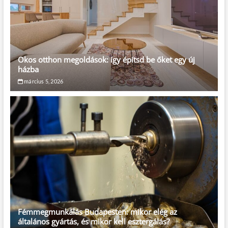
Okos otthon megoldások: így építsd be őket egy új
házba
március 5, 2026
Fémmegmunkálás Budapesten: mikor elég az
általános gyártás, és mikor kell esztergálás?