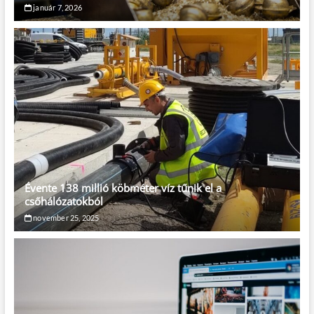
január 7, 2026
Évente 138 millió köbméter víz tűnik el a
csőhálózatokból
november 25, 2025