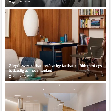
április 23, 2026
Görgős szék karbantartása: így tarthat ki több mint egy
évtizedig az irodai széked
március 25, 2026