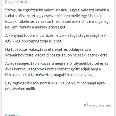
fogzománcot.
Szóval, ha legközelebb valami nasira vágysz, válaszd inkább a
tudatos élvezetet: egy csésze zöld tea mellé egy kis kocka
étcsoki tökéletes választás! Természetesen itt is mindig meg
kell említenünk a mértékletességet.
A konyhád több, mint a főzés helye – a fogaid egészségének
egyik legjobb támogatója is lehet.
Ha tudatosan választasz ételeket, és odafigyelsz a
vitaminbevitelre, a fogaid hosszú távon hálásak lesznek érte.
Az egészséges táplálkozás, a megfelelő folyadékbevitel és az
éves kontroll a
fogorvos
kezei között együtt adják meg a
biztos alapot a természetes, magabiztos mosolyhoz.
Egy ragyogó mosoly nem luxus – csupán a mindennapi apró
döntéseken múlik.
Post Views:
185
Previous
P