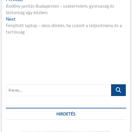
B
Redőny javítás Budapesten – szakértelem, gyorsaság és
r
e
biztonság egy kézben
e
j
Next
N
v
Felújított laptop – okos döntés, ha számít a teljesítmény és a
e
i
e
tartósság
x
o
g
t
u
p
s
y
o
p
z
s
o
é
t
s
:
t
s
:
n
K
a
e
r
v
e
i
s
HIRDETÉS
…
g