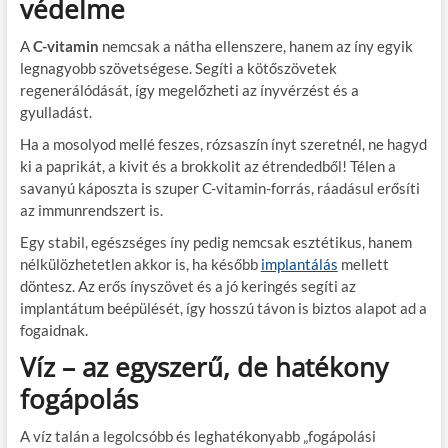
védelme
A
C-vitamin
nemcsak a nátha ellenszere, hanem az íny egyik
legnagyobb szövetségese. Segíti a kötőszövetek
regenerálódását, így megelőzheti az ínyvérzést és a
gyulladást.
Ha a mosolyod mellé feszes, rózsaszín ínyt szeretnél, ne hagyd
ki a paprikát, a kivit és a brokkolit az étrendedből! Télen a
savanyú káposzta is szuper C-vitamin-forrás, ráadásul erősíti
az immunrendszert is.
Egy stabil, egészséges íny pedig nemcsak esztétikus, hanem
nélkülözhetetlen akkor is, ha később
implantálás
mellett
döntesz. Az erős ínyszövet és a jó keringés segíti az
implantátum beépülését, így hosszú távon is biztos alapot ad a
fogaidnak.
Víz – az egyszerű, de hatékony
fogápolás
A víz talán a legolcsóbb és leghatékonyabb „fogápolási