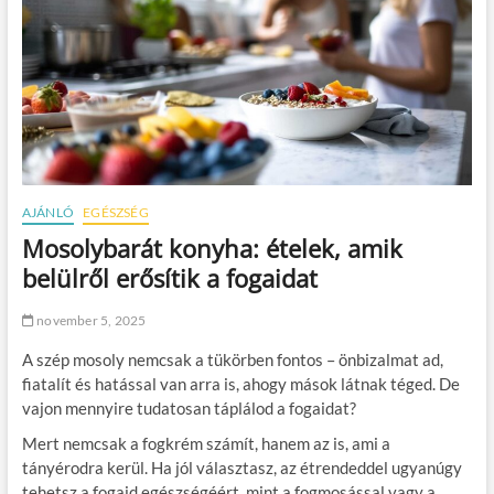
AJÁNLÓ
EGÉSZSÉG
Mosolybarát konyha: ételek, amik
belülről erősítik a fogaidat
november 5, 2025
A szép mosoly nemcsak a tükörben fontos – önbizalmat ad,
fiatalít és hatással van arra is, ahogy mások látnak téged. De
vajon mennyire tudatosan táplálod a fogaidat?
Mert nemcsak a fogkrém számít, hanem az is, ami a
tányérodra kerül. Ha jól választasz, az étrendeddel ugyanúgy
tehetsz a fogaid egészségéért, mint a fogmosással vagy a