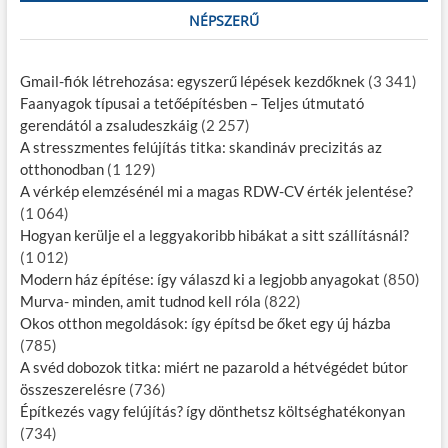
NÉPSZERŰ
Gmail-fiók létrehozása: egyszerű lépések kezdőknek​
(3 341)
Faanyagok típusai a tetőépítésben – Teljes útmutató
gerendától a zsaludeszkáig
(2 257)
A stresszmentes felújítás titka: skandináv precizitás az
otthonodban
(1 129)
A vérkép elemzésénél mi a magas RDW-CV érték jelentése?
(1 064)
Hogyan kerülje el a leggyakoribb hibákat a sitt szállításnál?
(1 012)
Modern ház építése: így válaszd ki a legjobb anyagokat
(850)
Murva- minden, amit tudnod kell róla
(822)
Okos otthon megoldások: így építsd be őket egy új házba
(785)
A svéd dobozok titka: miért ne pazarold a hétvégédet bútor
összeszerelésre
(736)
Építkezés vagy felújítás? így dönthetsz költséghatékonyan
(734)