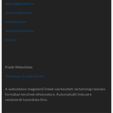
egeszsegkutatas.hu
etteremajanlo.hu
zoldstudio.hu
lakasfelujitasok.hu
dort.hu
Kiadó Weboldala:
Várkanyar Kreatív Stúdió
A weboldalon megjelenő linkek szerkesztett, tartalmilag releváns
formában kerülnek elhelyezésre. Automatizált linkcsere
rendszerek használata tilos.