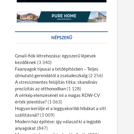
NÉPSZERŰ
Gmail-fiók létrehozása: egyszerű lépések
kezdőknek​
(3 340)
Faanyagok típusai a tetőépítésben – Teljes
útmutató gerendától a zsaludeszkáig
(2 256)
A stresszmentes felújítás titka: skandináv
precizitás az otthonodban
(1 128)
A vérkép elemzésénél mi a magas RDW-CV
érték jelentése?
(1 063)
Hogyan kerülje el a leggyakoribb hibákat a sitt
szállításnál?
(1 009)
Modern ház építése: így válaszd ki a legjobb
anyagokat
(847)