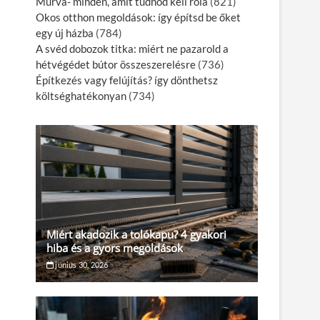
Murva- minden, amit tudnod kell róla
(821)
Okos otthon megoldások: így építsd be őket
egy új házba
(784)
A svéd dobozok titka: miért ne pazarold a
hétvégédet bútor összeszerelésre
(736)
Építkezés vagy felújítás? így dönthetsz
költséghatékonyan
(734)
Miért akadozik a tolókapu? 4 gyakori
hiba és a gyors megoldások
június 30, 2026