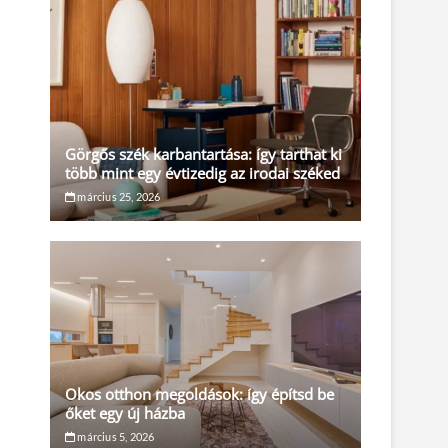
Görgős szék karbantartása: így tarthat ki
több mint egy évtizedig az irodai széked
március 25, 2026
Okos otthon megoldások: így építsd be
őket egy új házba
március 5, 2026