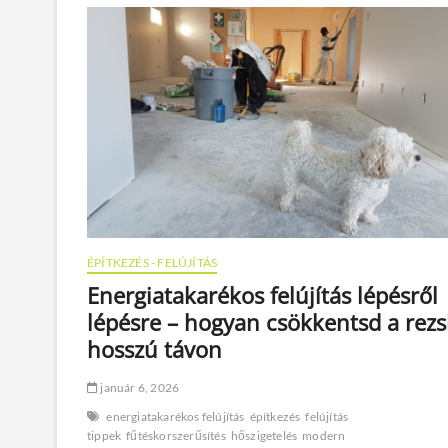
ÉPÍTKEZÉS - FELÚJÍTÁS
Energiatakarékos felújítás lépésről
lépésre – hogyan csökkentsd a rezs
hosszú távon
január 6, 2026
energiatakarékos felújítás
építkezés
felújítás
tippek
fűtéskorszerűsítés
hőszigetelés
modern