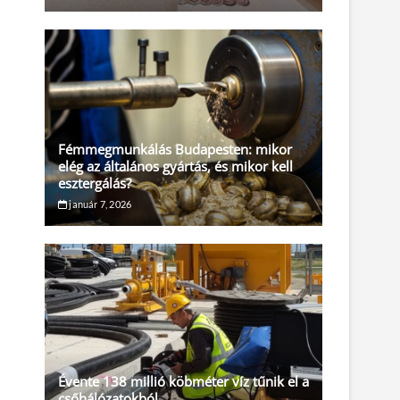
Fémmegmunkálás Budapesten: mikor
elég az általános gyártás, és mikor kell
esztergálás?
január 7, 2026
Évente 138 millió köbméter víz tűnik el a
csőhálózatokból