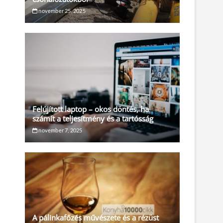
november 25, 2025
Felújított laptop – okos döntés, ha
számít a teljesítmény és a tartósság
november 7, 2025
A pálinkafőzés művészete és a rézüst