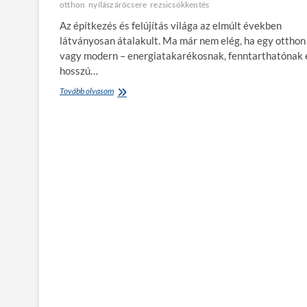
otthon
nyílászárócsere
rezsicsökkentés
Az építkezés és felújítás világa az elmúlt években
látványosan átalakult. Ma már nem elég, ha egy otthon
vagy modern – energiatakarékosnak, fenntarthatónak 
hosszú…
Tovább olvasom
E
n
e
r
g
i
a
t
a
k
a
r
é
k
o
s
f
e