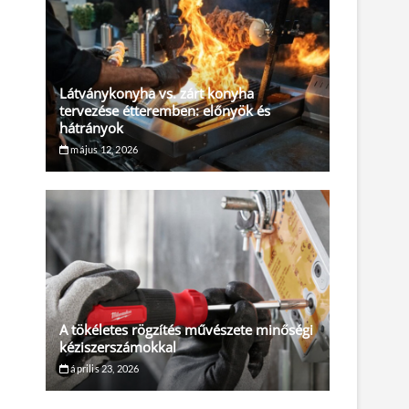
Látványkonyha vs. zárt konyha
tervezése étteremben: előnyök és
hátrányok
május 12, 2026
A tökéletes rögzítés művészete minőségi
kéziszerszámokkal
április 23, 2026