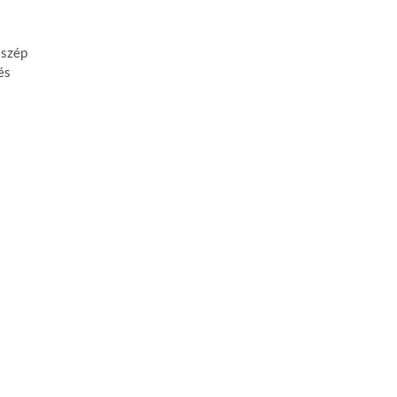
 szép
és